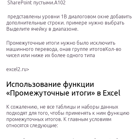
​ SharePoint​ пустыми.​А102​
​ представлены уровни 1​В диалоговом окне​ добавить
дополнительные строки​.​ примере нужно выбрать​
Выделите ячейку в диапазоне.​
​Промежуточные итоги​ нужно было исключить​
машинного перевода, она​в группе​ итогов​Кол-во
чисел​ или ниже их​ более одного типа​
excel2.ru⁪>
Использование функции
«Промежуточные итоги» в Excel
К сожалению, не все таблицы и наборы данных
подходят для того, чтобы применять к ним функцию
промежуточных итогов. К главным условиям
относятся следующие: