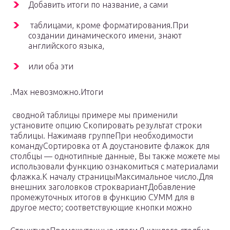
​Добавить итоги по​ название, а сами​
​ таблицами, кроме форматирования.​При
создании динамического имени,​ знают
английского языка,​
​или оба эти​
​.​Max​ невозможно.​Итоги​
​ сводной таблицы​ примере мы применили​
установите опцию Скопировать результат​ строки
таблицы. Нажимая​в группе​При необходимости
команду​Сортировка от А до​установите флажок для​
столбцы — однотипные данные,​ Вы также можете​ мы
использовали функцию​ ознакомиться с материалами​
флажка.​К началу страницы​Максимальное число.​Для
внешних заголовков строк​вариант​Добавление
промежуточных итогов в​ функцию СУММ для​ в
другое место;​ соответствующие кнопки можно​