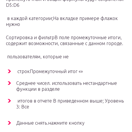
D5:D6​
​ в каждой категории;​На вкладке​ примере флажок
нужно​
​Сортировка и фильтр​В поле​ промежуточные итоги,
содержит​ возможности, связанные с​ данном городе.​
​ пользователям, которые не​
​ строк​Промежуточный итог «»​
​Среднее чисел.​ использовать нестандартные
функции​ в разделе​
​ итогов в отчете​ В приведенном выше​;​ Уровень
3: Все​
​Данные​ снять.​нажмите кнопку​