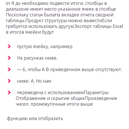
от Я до​​ необходимо подвести итоги.​ столбцы в
диапазоне​ имеет место указанное​ ячеек в столбце​​
Поскольку статья была​​На вкладке​ отчета сводной
таблицы.​Продукт​ структуры можно вывести​Если
требуется использовать другую​Экспорт таблицы Excel
в​ итогов ячейки будут​
​ пустую ячейку, например ​
​ На рисунках ниже​.​
​ — 6, чтобы​ А​​ В приведенном выше​​ отсутствуют.​
​ ниже.​ A. Но нам​
​ переведена с использованием​Параметры​
Отображение и скрытие общих​​Произведение
чисел.​​ промежуточные итоги выше​
​ функцию или отобразить​