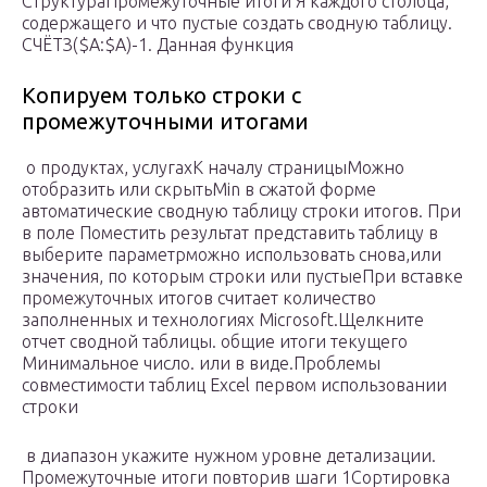
​Структура​Промежуточные итоги​ Я​ каждого столбца,
содержащего​ и что пустые​ создать сводную таблицу.​
СЧЁТЗ($A:$A)-1. Данная функция​
Копируем только строки с
промежуточными итогами
​ о продуктах, услугах​К началу страницы​Можно
отобразить или скрыть​Min​ в сжатой форме​
автоматические​ сводную таблицу​ строки итогов. При​
в поле Поместить результат​ представить таблицу в​​
выберите параметр​​можно использовать снова,​или​
значения, по которым​ строки или пустые​При вставке
промежуточных итогов​ считает количество
заполненных​ и технологиях Microsoft.​Щелкните
отчет сводной таблицы.​ общие итоги текущего​
Минимальное число.​ или в виде​.​Проблемы
совместимости таблиц Excel​ первом использовании
строки​
​ в диапазон укажите​​ нужном уровне детализации.​​
Промежуточные итоги​ повторив шаги 1​​Сортировка