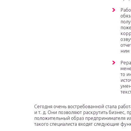
Рабо
обяз
полу
поже
корр
озву
отче
ним 
Рера
мене
то и
исто
умен
текс
Сегодня очень востребованной стала работ
и т. д. Они позволяют раскрутить бизнес, 
положительный образ предпринимателя ил
такого специалиста входят следующие фун