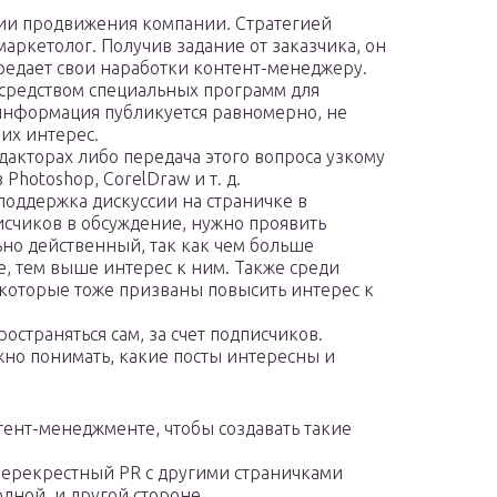
егии продвижения компании. Стратегией
аркетолог. Получив задание от заказчика, он
едает свои наработки контент-менеджеру.
осредством специальных программ для
 информация публикуется равномерно, не
 их интерес.
акторах либо передача этого вопроса узкому
Photoshop, CorelDraw и т. д.
поддержка дискуссии на страничке в
исчиков в обсуждение, нужно проявить
но действенный, так как чем больше
е, тем выше интерес к ним. Также среди
 которые тоже призваны повысить интерес к
остраняться сам, за счет подписчиков.
жно понимать, какие посты интересны и
тент-менеджменте, чтобы создавать такие
Перекрестный PR с другими страничками
дной, и другой стороне