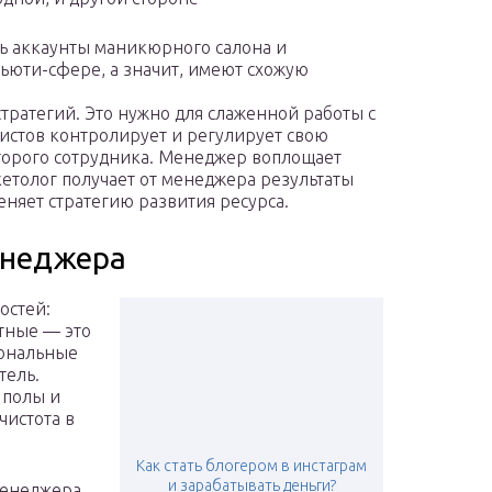
ь аккаунты маникюрного салона и
бьюти-сфере, а значит, имеют схожую
ратегий. Это нужно для слаженной работы с
истов контролирует и регулирует свою
второго сотрудника. Менеджер воплощает
кетолог получает от менеджера результаты
няет стратегию развития ресурса.
енеджера
остей:
тные — это
иональные
тель.
 полы и
чистота в
Как стать блогером в инстаграм
и зарабатывать деньги?
менеджера