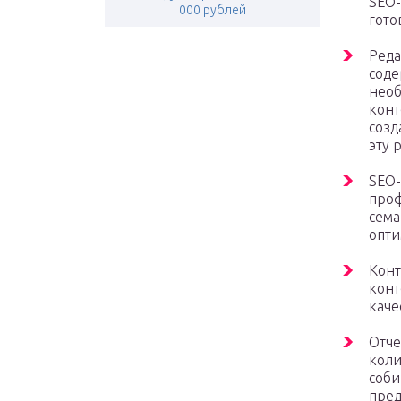
SEO-
000 рублей
гото
Реда
соде
необ
конт
созд
эту 
SEO-
проф
сема
опти
Конт
конт
каче
Отче
коли
соби
пред