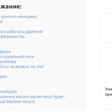
жание:
ь контент-менеджер
ии
в и работать удалённо
 обязанностях
джера
я социальной сети
ирайтера
боты: возможно ли это?
сами
Уни
етербурге
при
уальных машин диспетчера Hyper-
ual Machine Wizard