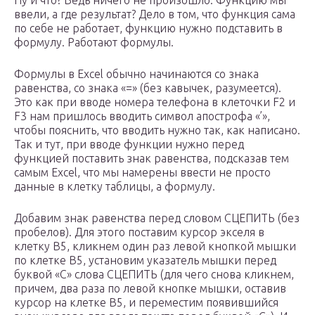
Ну и что? Ведь ничего не произошло. Функцию мы
ввели, а где результат? Дело в том, что функция сама
по себе не работает, функцию нужно подставить в
формулу. Работают формулы.
Формулы в Excel обычно начинаются со знака
равенства, со знака «=» (без кавычек, разумеется).
Это как при вводе номера телефона в клеточки F2 и
F3 нам пришлось вводить символ апострофа «’»,
чтобы пояснить, что вводить нужно так, как написано.
Так и тут, при вводе функции нужно перед
функцией поставить знак равенства, подсказав тем
самым Excel, что мы намерены ввести не просто
данные в клетку таблицы, а формулу.
Добавим знак равенства перед словом СЦЕПИТЬ (без
пробелов). Для этого поставим курсор экселя в
клетку B5, кликнем один раз левой кнопкой мышки
по клетке B5, установим указатель мышки перед
буквой «С» слова СЦЕПИТЬ (для чего снова кликнем,
причем, два раза по левой кнопке мышки, оставив
курсор на клетке B5, и переместим появившийся