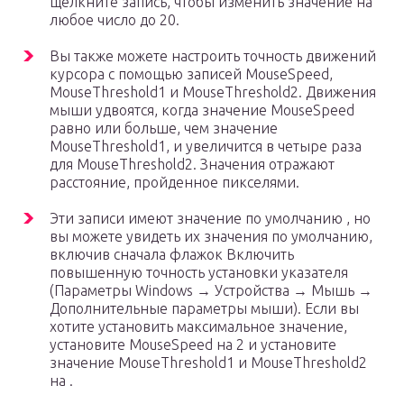
щелкните запись, чтобы изменить значение на
любое число до 20.
Вы также можете настроить точность движений
курсора с помощью записей MouseSpeed,
MouseThreshold1 и MouseThreshold2. Движения
мыши удвоятся, когда значение MouseSpeed
равно или больше, чем значение
MouseThreshold1, и увеличится в четыре раза
для MouseThreshold2. Значения отражают
расстояние, пройденное пикселями.
Эти записи имеют значение по умолчанию , но
вы можете увидеть их значения по умолчанию,
включив сначала флажок Включить
повышенную точность установки указателя
(Параметры Windows → Устройства → Мышь →
Дополнительные параметры мыши). Если вы
хотите установить максимальное значение,
установите MouseSpeed на 2 и установите
значение MouseThreshold1 и MouseThreshold2
на .