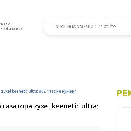
рнал о
х и финансах
РЕ
xel keenetic ultra: 802.11ac не нужен?
затора zyxel keenetic ultra: