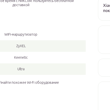
ое время с НИКСом: пользуйтесь бесплатной
Xia
доставкой
пок
WiFi-маршрутизатор
ZyXEL
Keenetic
Ultra
Fiнайти похожее Wi-Fi оборудование