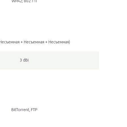
WPA2; 802.11i
(Несъемная + Несъемная + Несъемная)
3 dBi
BitTorrent, FTP