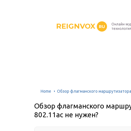
REIGNVOX
Онлайн-жу
RU
технология
Home
Обзор флагманского маршрутизатора zy
Обзор флагманского маршрути
802.11ac не нужен?