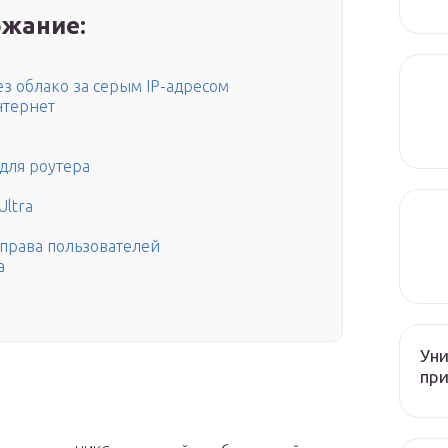
жание:
з облако за серым IP-адресом
нтернет
для роутера
Ultra
права пользователей
a
Уни
при