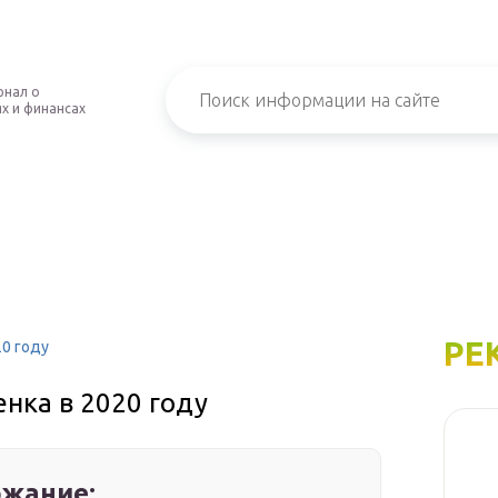
рнал о
х и финансах
РЕ
0 году
нка в 2020 году
жание: