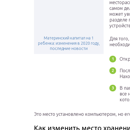
месторас
самом де
может ув
разделе 
устройств
Материнский капитал на 1
Для того
ребенка: изменения в 2020 году,
необходи
последние новости
Откр
Посл
Нахо
В па
все 
кото
Это место установлено компьютером, но е
Как изменить место хранен