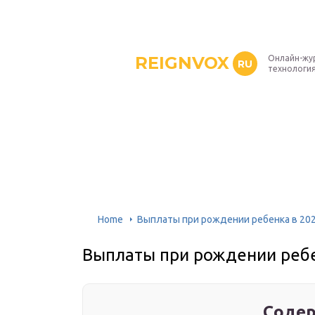
REIGNVOX
Онлайн-жу
RU
технология
Home
Выплаты при рождении ребенка в 202
Выплаты при рождении ребе
Содер