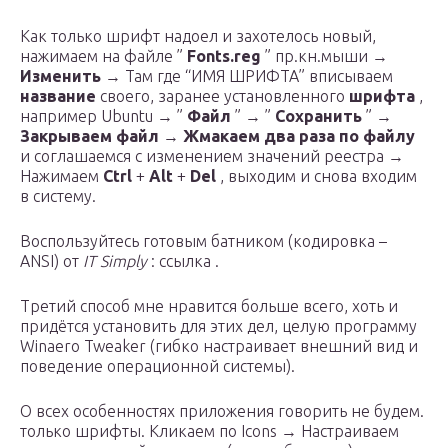
Как только шрифт надоел и захотелось новый,
нажимаем на файле ”
Fonts.reg
” пр.кн.мыши →
Изменить
→ Там где “ИМЯ ШРИФТА” вписываем
название
своего, заранее установленного
шрифта
,
например Ubuntu → ”
Файл
” → ”
Сохранить
” →
Закрываем файл
→
Жмакаем два раза по файлу
и соглашаемся с изменением значений реестра →
Нажимаем
Ctrl
+
Alt
+
Del
, выходим и снова входим
в систему.
Воспользуйтесь готовым батником (кодировка –
ANSI) от
IT Simply
: ссылка .
Третий способ мне нравится больше всего, хоть и
придётся установить для этих дел, целую программу
Winaero Tweaker (гибко настраивает внешний вид и
поведение операционной системы).
О всех особенностях приложения говорить не будем.
только шрифты. Кликаем по Icons → Настраиваем