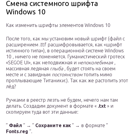
Смена системного шрифта
Windows 10
Как изменить шрифты элементов Windows 10
После того, как мы установим новый шрифт (файл с
расширением .ttf расшифровывается, как «шрифт
истинного типа»), в операционной системе Windows
10 , ничего не поменяется. Гуманистический гротеск
«SEGOE UI», как неподвижная и
непоколебимая
,
массивная ледяная
глыба
, будет стоять на своем
месте и с завидным
постоянством
топить мимо
проплывающие Титаники:). Так как же растопить этот
лёд?
Ручками в реестр лезть не будем, нечего нам там
делать. Создадим документ в формате «
.txt
» и
скопируем туда вот эти данные:
”
Файл
” → ”
Сохраните как
” → в формате ”
Fonts.reg
“.