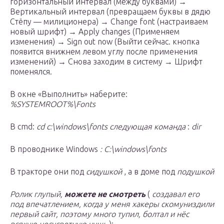
горизонтальный интервал (между буквами) →
Вертикальный интервал (превращаем буквы в дядю
Стёпу — милиционера) → Change font (настраиваем
новый шрифт) → Apply changes (Применяем
изменения) → Sign out now (Выйти сейчас. кнопка
появится внижнем левом углу после применения
изменений) → Снова заходим в систему → Шрифт
поменялся.
В окне «Выполнить» наберите:
%SYSTEMROOT%\Fonts
В cmd:
cd c:\windows\fonts
следующая команда
:
dir
В проводнике Windows
: С:\windows\fonts
В тракторе они под
сидушкой
, а в доме под
подушкой
Ролик глупый,
можете не смотреть
(
создавал его
под впечатлением, когда у меня хакеры скомуниздили
первый сайт, поэтому много тупил, болтал и нёс