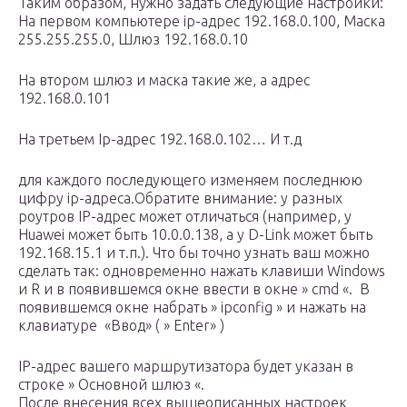
Таким образом, нужно задать следующие настройки:
На первом компьютере ip-адрес 192.168.0.100, Маска
255.255.255.0, Шлюз 192.168.0.10
На втором шлюз и маска такие же, а адрес
192.168.0.101
На третьем Ip-адрес 192.168.0.102… И т.д
для каждого последующего изменяем последнюю
цифру ip-адреса.Обратите внимание: у разных
роутров IP-адрес может отличаться (например, у
Huawei может быть 10.0.0.138, а у D-Link может быть
192.168.15.1 и т.п.). Что бы точно узнать ваш можно
сделать так: одновременно нажать клавиши Windows
и R и в появившемся окне ввести в окне » cmd «. В
появившемся окне набрать » ipconfig » и нажать на
клавиатуре «Ввод» ( » Enter» )
IP-адрес вашего маршрутизатора будет указан в
строке » Основной шлюз «.
После внесения всех вышеописанных настроек