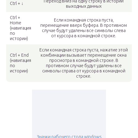
Переход вниз на одну строку в истории
Ctrl + ↓
выходных данных
Ctrl +
Если командная строка пуста,
Home
перемещение вверх буфера. В противном
(навигация
случае будут удалены все символы слева
по
от курсора в командной строке.
истории)
Если командная строка пуста, нажатие этой
Ctrl + End
комбинации вызывает перемещение окна
(навигация
просмотра в командной строке. В
по
противном случае будут удалены все
истории)
символы справа от курсора в командной
строке.
Значки рабочего стола windows