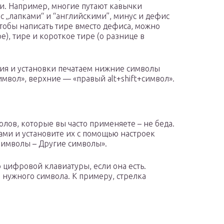
и. Например, многие путают кавычки
 с „лапками“ и “английскими”, минус и дефис
 чтобы написать тире вместо дефиса, можно
е), тире и короткое тире (о разнице в
ания и установки печатаем нижние символы
имвол», верхние — «правый alt+shift+символ».
олов, которые вы часто применяете – не беда.
ми и установите их с помощью настроек
Символы – Другие символы».
цифровой клавиатуры, если она есть.
р нужного символа. К примеру, стрелка