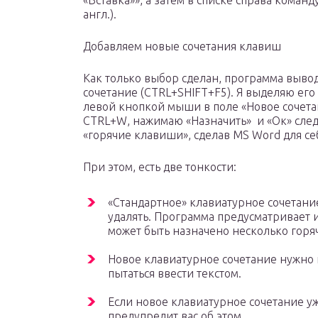
«Вставка»», а затем в списке справа коман
англ.).
Добавляем новые сочетания клавиш
Как только выбор сделан, программа выво
сочетание (CTRL+SHIFT+F5). Я выделяю его
левой кнопкой мыши в поле «Новое сочет
CTRL+W, нажимаю «Назначить» и «Ок» следо
«горячие клавиши», сделав MS Word для се
При этом, есть две тонкости:
«Стандартное» клавиатурное сочетание
удалять. Программа предусматривает и 
может быть назначено несколько горя
Новое клавиатурное сочетание нужно 
пытаться ввести текстом.
Если новое клавиатурное сочетание у
предупредит вас об этом