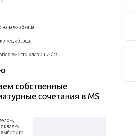
 начало абзаца.
конец абзаца.
tion вместо клавиши Ctrl.
ию
аем собственные
иатурные сочетания в MS
делом,
 вкладку
 выберите