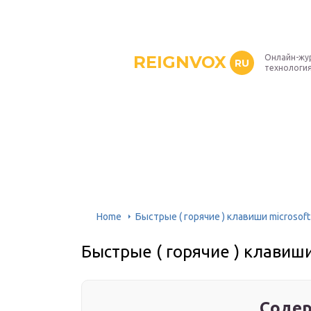
REIGNVOX
Онлайн-жу
RU
технология
Home
Быстрые ( горячие ) клавиши microsoft
Быстрые ( горячие ) клавиши
Содер