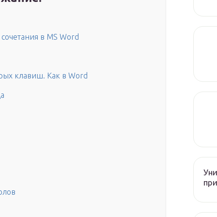
 сочетания в MS Word
рых клавиш. Как в Word
а
Уни
при
олов