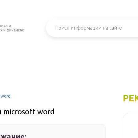
рнал о
х и финансах
РЕ
 word
 microsoft word
жание: