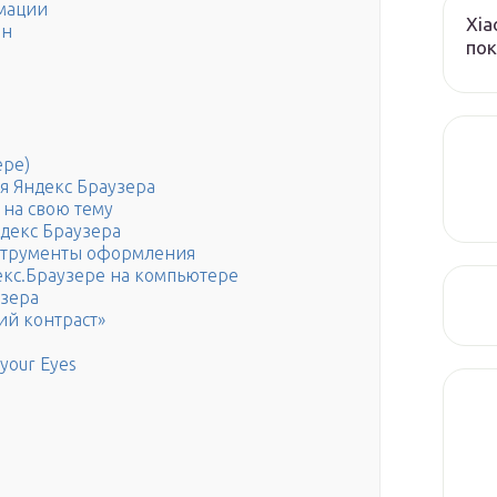
мации
Xia
ан
пок
ере)
я Яндекс Браузера
 на свою тему
ндекс Браузера
нструменты оформления
екс.Браузере на компьютере
узера
й контраст»
your Eyes