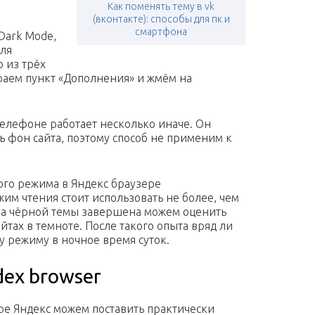
Как поменять тему в vk
(вконтакте): способы для пк и
смартфона
Dark Mode,
Для
 из трёх
раем пункт «Дополнения» и жмём на
телефоне работает несколько иначе. Он
 фон сайта, поэтому способ не применим к
го режима в Яндекс браузере
им чтения стоит использовать не более, чем
вка чёрной темы завершена можем оценить
тах в темноте. После такого опыта вряд ли
у режиму в ночное время суток.
dex browser
ре Яндекс можем поставить практически