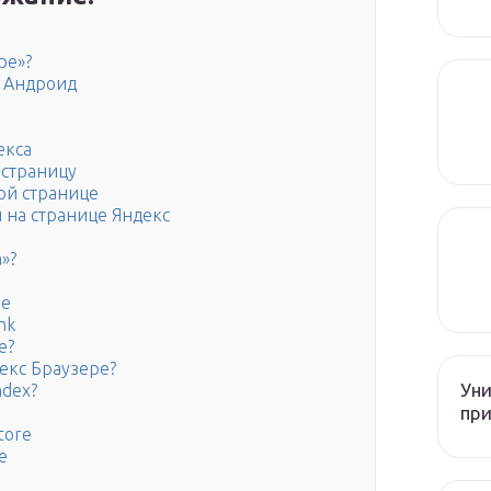
ре»?
а Андроид
екса
 страницу
ной странице
ы на странице Яндекс
»?
ре
nk
е?
декс Браузере?
Уни
ndex?
при
tore
е