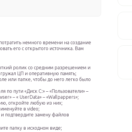
 потратить немного времени на создание
овать его с открытого источника. Вам
откий ролик со средним разрешением и
агружал ЦП и оперативную память;
оле или папке, чтобы до него легко было
я по пути «Диск C:» – «Пользователи» –
wser» – « UserData» – «Wallpappers»;
нию, откройте любую из них;
менуйте в video;
й и подтвердите замену файлов
ите папку в исходном виде;