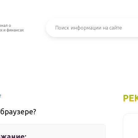
рнал о
х и финансах
РЕ
?
 браузере?
жание: