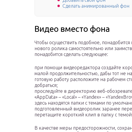
Добавить свой фон
Сделать анимированный фон
Видео вместо фона
Чтобы осуществить подобное, понадобится
нового ролика самостоятельно или заимств
понадобится сделать следующее:
при помощи видеоредактора создайте кор
малой продолжительностью, дабы тот не н
готовую работу расположите на рабочем ст
добраться;
проследуйте в директорию веб-обозревател
«AppData» – «Local» – «Yandex» – «YandexBro
здесь находятся папки с темами по умолча
подготовленный видеоролик заранее переи
перетащите короткий клип в папку с темо
В качестве меры предосторожности, сохран