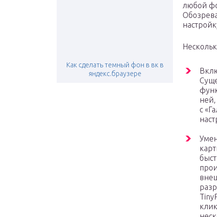
любой фо
Обозрева
настройк
Нескольк
Как сделать темный фон в вк в
Вклю
яндекс.браузере
Суще
функ
ней,
с «Г
наст
Умен
карт
быст
прои
внеш
разр
Tiny
клик
неск