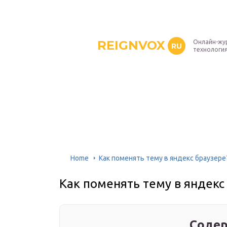
REIGNVOX
Онлайн-жу
RU
технология
Home
Как поменять тему в яндекс браузере
Как поменять тему в яндекс
Содер