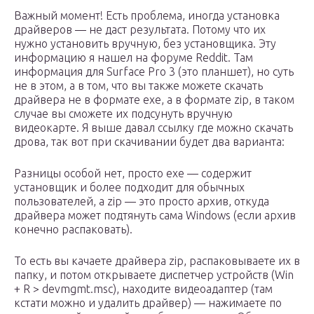
Важный момент! Есть проблема, иногда установка
драйверов — не даст результата. Потому что их
нужно установить вручную, без установщика. Эту
информацию я нашел на форуме Reddit. Там
информация для Surface Pro 3 (это планшет), но суть
не в этом, а в том, что вы также можете скачать
драйвера не в формате exe, а в формате zip, в таком
случае вы сможете их подсунуть вручную
видеокарте. Я выше давал ссылку где можно скачать
дрова, так вот при скачивании будет два варианта:
Разницы особой нет, просто exe — содержит
установщик и более подходит для обычных
пользователей, а zip — это просто архив, откуда
драйвера может подтянуть сама Windows (если архив
конечно распаковать).
То есть вы качаете драйвера zip, распаковываете их в
папку, и потом открываете диспетчер устройств (Win
+ R > devmgmt.msc), находите видеоадаптер (там
кстати можно и удалить драйвер) — нажимаете по