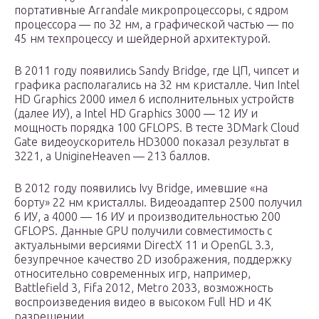
портативные Arrandale микропроцессоры, с ядром
процессора — по 32 нм, а графической частью — по
45 нм техпроцессу и шейдерной архитектурой.
В 2011 году появились Sandy Bridge, где ЦП, чипсет и
графика располагались на 32 нм кристалле. Чип Intel
HD Graphics 2000 имел 6 исполнительных устройств
(далее ИУ), а Intel HD Graphics 3000 — 12 ИУ и
мощность порядка 100 GFLOPS. В тесте 3DMark Cloud
Gate видеоускоритель HD3000 показал результат в
3221, а UnigineHeaven — 213 баллов.
В 2012 году появились Ivy Bridge, имевшие «на
борту» 22 нм кристаллы. Видеоадаптер 2500 получил
6 ИУ, а 4000 — 16 ИУ и производительностью 200
GFLOPS. Данные GPU получили совместимость с
актуальными версиями DirectX 11 и OpenGL 3.3,
безупречное качество 2D изображения, поддержку
относительно современных игр, например,
Battlefield 3, Fifa 2012, Metro 2033, возможность
воспроизведения видео в высоком Full HD и 4K
разрешении.