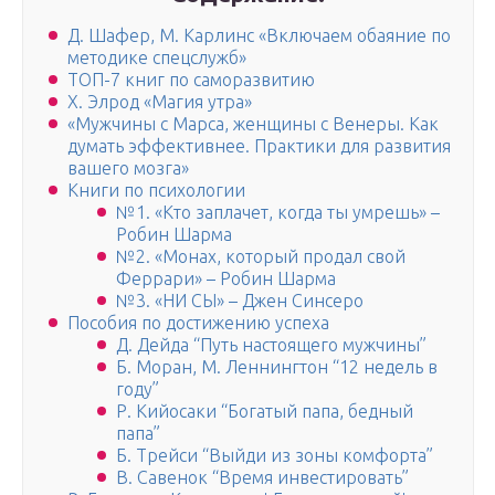
Д. Шафер, М. Карлинс «Включаем обаяние по
методике спецслужб»
ТОП-7 книг по саморазвитию
Х. Элрод «Магия утра»
«Мужчины с Марса, женщины с Венеры. Как
думать эффективнее. Практики для развития
вашего мозга»
Книги по психологии
№1. «Кто заплачет, когда ты умрешь» –
Робин Шарма
№2. «Монах, который продал свой
Феррари» – Робин Шарма
№3. «НИ СЫ» – Джен Синсеро
Пособия по достижению успеха
Д. Дейда “Путь настоящего мужчины”
Б. Моран, М. Леннингтон “12 недель в
году”
Р. Кийосаки “Богатый папа, бедный
папа”
Б. Трейси “Выйди из зоны комфорта”
В. Савенок “Время инвестировать”