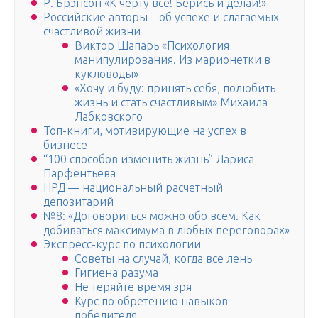
Р. Брэнсон «К черту все! Берись и делай!»
Российские авторы – об успехе и слагаемых
счастливой жизни
Виктор Шапарь «Психология
манипулирования. Из марионетки в
кукловоды»
«Хочу и буду: принять себя, полюбить
жизнь и стать счастливым» Михаила
Лабковского
Топ-книги, мотивирующие на успех в
бизнесе
“100 способов изменить жизнь” Лариса
Парфентьева
НРД — национальный расчетный
депозитарий
№8: «Договориться можно обо всем. Как
добиваться максимума в любых переговорах»
Экспресс-курс по психологии
Советы на случай, когда все лень
Гигиена разума
Не теряйте время зря
Курс по обретению навыков
победителя