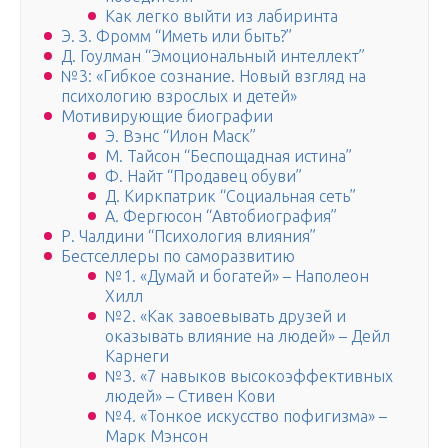
Как легко выйти из лабиринта
Э. З. Фромм “Иметь или быть?”
Д. Гоулман “Эмоциональный интеллект”
№3: «Гибкое сознание. Новый взгляд на
психологию взрослых и детей»
Мотивирующие биографии
Э. Вэнс “Илон Маск”
М. Тайсон “Беспощадная истина”
Ф. Найт “Продавец обуви”
Д. Киркпатрик “Социальная сеть”
А. Фергюсон “Автобиография”
Р. Чалдини “Психология влияния”
Бестселлеры по саморазвитию
№1. «Думай и богатей» – Наполеон
Хилл
№2. «Как завоевывать друзей и
оказывать влияние на людей» – Дейл
Карнеги
№3. «7 навыков высокоэффективных
людей» – Стивен Кови
№4. «Тонкое искусство пофигизма» –
Марк Мэнсон