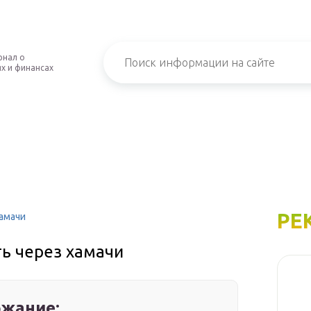
рнал о
х и финансах
РЕ
хамачи
ь через хамачи
жание: