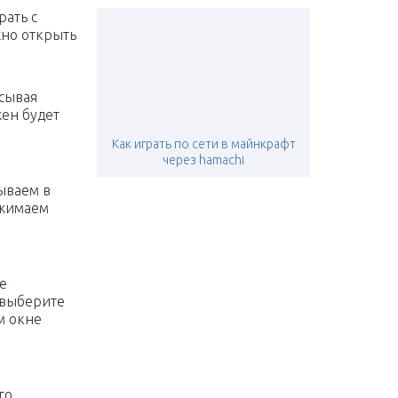
рать с
жно открыть
сывая
жен будет
Как играть по сети в майнкрафт
через hamachi
ываем в
нажимаем
е
и выберите
м окне
го