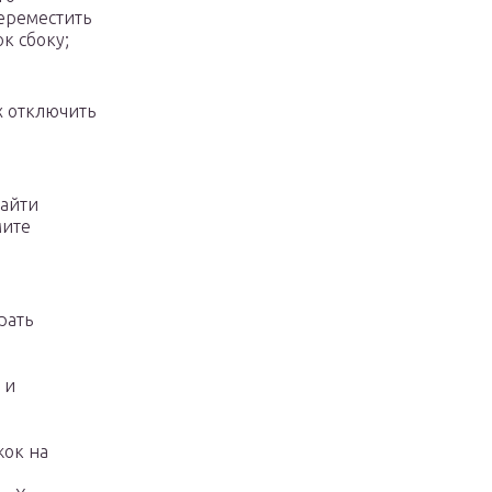
ереместить
к сбоку;
х отключить
найти
мите
рать
 и
жок на