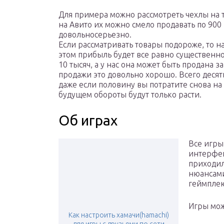
Для примера можно рассмотреть чехлы на т
на Авито их можно смело продавать по 900 
довольносерьезно.
Если рассматривать товары подороже, то на
этом прибыль будет все равно существенно
10 тысяч, а у нас она может быть продана з
продажи это довольно хорошо. Всего десять
даже если половину вы потратите снова на 
будущем обороты будут только расти.
Об играх
Все игры
интерфей
приходил
нюансами
геймпле
Игры мож
Как настроить хамачи(hamachi)