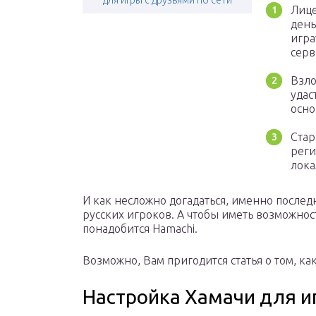
для игры с друзьями по сети
Лице
день
игра
серв
Взло
удас
осно
Стар
реги
лока
И как несложно догадаться, именно послед
русских игроков. А чтобы иметь возможност
понадобится Hamachi.
Возможно, Вам пригодится статья о том, ка
Настройка Хамачи для и