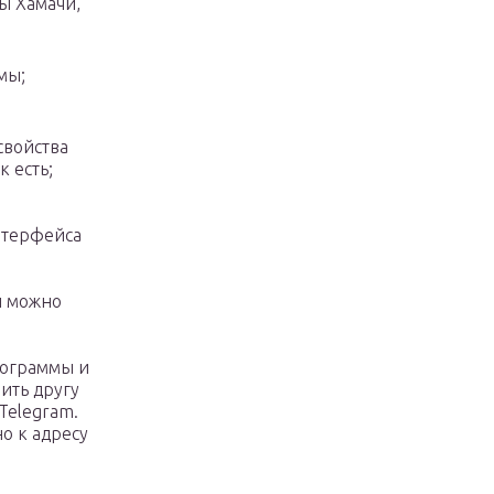
ы Хамачи,
мы;
свойства
к есть;
нтерфейса
и можно
рограммы и
ить другу
Telegram.
но к адресу