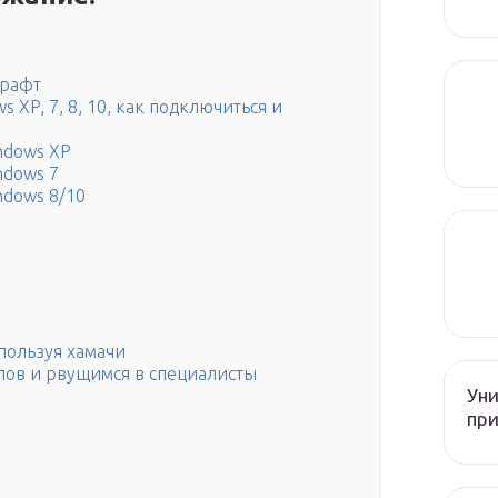
крафт
 XP, 7, 8, 10, как подключиться и
ndows XP
ndows 7
ndows 8/10
пользуя хамачи
лов и рвущимся в специалисты
Уни
при