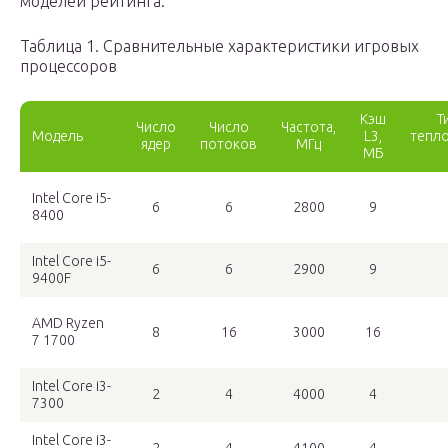
моделей рейтинга.
Таблица 1. Сравнительные характеристики игровых
процессоров
Кэш
Т
Число
Число
Частота,
Модель
L3,
тепл
ядер
потоков
МГц
МБ
Intel Core i5-
6
6
2800
9
8400
Intel Core i5-
6
6
2900
9
9400F
AMD Ryzen
8
16
3000
16
7 1700
Intel Core i3-
2
4
4000
4
7300
Intel Core i3-