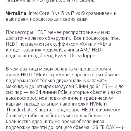
также чипы AMD Ryzen 3, 5 и 7-й серии.
Читайте
: Intel Core i3 vs i5 vs i7 vs i9 сравниваем и
выбираем процессор для своих задач
Процессоры HEDT менее распространены и их
достаточно легко обнаружить. Все процессоры Intel
HEDT поставляются с суффиксом «X» или «XE» в
конце названия моделей, а чипы AMD HEDT
подпадают под бренд Ryzen Threadripper.
В чем разница между основным процессором и
чипом HEDT? Мейнстримовые процессоры обычно
поддерживают только двухканальную память —
максимум до четырех модулей DIMM до 64 ГБ — и до
сих пор — до 24 линий PCIe, которые обеспечивают
высокоскоростное подключение к графическим
картам, твердотельным накопителям NVMe и
Thunderbolt. 3 порта. Процессоры HEDT, физически
больше, чтобы освободить место для большего
количества ядер, в то же время обеспечивая
поддержку памяти до общего объема 128 ГБ ОЗУ — и