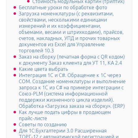
Стоимость модульных картин (триптих)
Бесплатные уроки по обработке фото
Загрузка номенклатуры (с реквизитами,
свойствами, несколькими единицами
измерений и их коэффициентами,
объемами, весами и штрихкодами), прайсов,
счетов, накладных, УПД и прочих товарных
документов из Excel для Управление
торговлей 10.3
Заказ на сборку (печатная форма с QR кодом)
к документу Заказ клиента для УТ 11, КА 2.4
Какие цвета выбрать
Интеграция 1С и C#. Обращение к 1С через
COM. Создание номенклатуры и выполнение
запроса к 1С из C# на примере интеграции с
Союз-PLM (система информационной
поддержки жизненного цикла изделий).
Обработка «Загрузка заказа на сборку». (ERP)
Как лучше подать цифры в продающем
прайс-листе
Советы по созданию
Для 1С:Бухгалтерии 3.0 Расширенная
ТОРГ-12 с автоматической регистрацией и