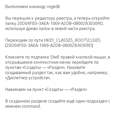
Выполняем команду regedit
Вы перешли к редактору реестра, а теперь откройте
папку 20D04FE0–3AEA-1069-A2D8–08002B30309D,
используя древо папок в левой части реестра.
Переходим по пути HKEY_CLASSES_ROOT\CLSID\
{20D04FE0–3AEA-1069-A2D8–08002B30309D}
Кликнете по подпапке Shell правой кнопкой мыши, в
открывшемся контекстном меню перейдите по
пунктам «Создать» — «Раздел». Назовите
создаваемый раздел так, как вам удобно, например,
«Диспетчер устройств».
Нажимаем на пункт «Создать» — «Раздел»
В созданном разделе создайте ещё один подраздел с
именем command.