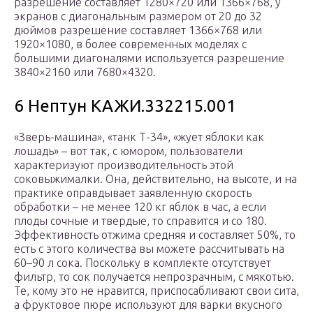
разрешение составляет 1280×720 или 1366×768, у
экранов с диагональным размером от 20 до 32
дюймов разрешение составляет 1366×768 или
1920×1080, в более современных моделях с
большими диагоналями используется разрешение
3840×2160 или 7680×4320.
6 Нептун КАЖИ.332215.001
«Зверь-машина», «танк Т-34», «жует яблоки как
лошадь» – вот так, с юмором, пользователи
характеризуют производительность этой
соковыжималки. Она, действительно, на высоте, и на
практике оправдывает заявленную скорость
обработки – не менее 120 кг яблок в час, а если
плоды сочные и твердые, то справится и со 180.
Эффективность отжима средняя и составляет 50%, то
есть с этого количества вы можете рассчитывать на
60–90 л сока. Поскольку в комплекте отсутствует
фильтр, то сок получается непрозрачным, с мякотью.
Те, кому это не нравится, приспосабливают свои сита,
а фруктовое пюре используют для варки вкусного