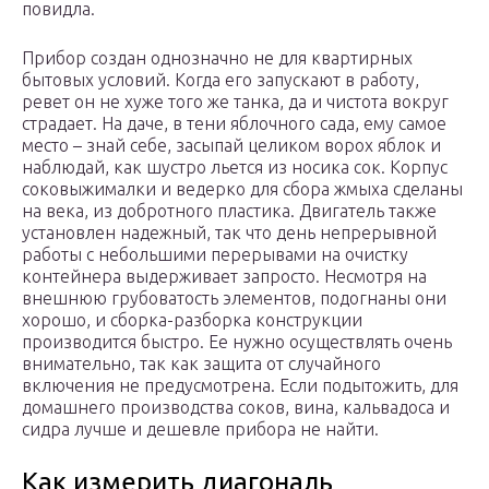
повидла.
Прибор создан однозначно не для квартирных
бытовых условий. Когда его запускают в работу,
ревет он не хуже того же танка, да и чистота вокруг
страдает. На даче, в тени яблочного сада, ему самое
место – знай себе, засыпай целиком ворох яблок и
наблюдай, как шустро льется из носика сок. Корпус
соковыжималки и ведерко для сбора жмыха сделаны
на века, из добротного пластика. Двигатель также
установлен надежный, так что день непрерывной
работы с небольшими перерывами на очистку
контейнера выдерживает запросто. Несмотря на
внешнюю грубоватость элементов, подогнаны они
хорошо, и сборка-разборка конструкции
производится быстро. Ее нужно осуществлять очень
внимательно, так как защита от случайного
включения не предусмотрена. Если подытожить, для
домашнего производства соков, вина, кальвадоса и
сидра лучше и дешевле прибора не найти.
Как измерить диагональ