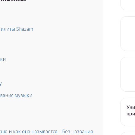
тилиты Shazam
ыки
y
авания музыки
Уни
при
ню и как она называется – Без названия