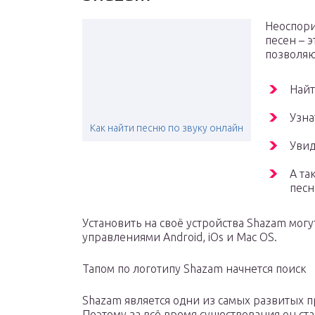
Неоспори
песен – 
позволяю
Найт
Узна
Как найти песню по звуку онлайн
Увид
А та
песн
Установить на своё устройства Shazam могу
управлениями Android, iOs и Mac OS.
Тапом по логотипу Shazam начнется поиск
Shazam является одни из самых развитых п
Поэтому за всё время существования он ста