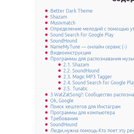
Better Dark Theme
Shazam
Musixmatch
Определение мелодий с помощью у
Sound Search for Google Play
SoundHound
NameMyTune — онлайн сервис (-)
Видеоинструкция
Программы для распознавания муз
2.1. Shazam
2.2. SoundHound
2.3. Magic MP3 Tagger
2.4. Sound Search for Google Pla
2.5. Tunatic
3 WatZatSong?: Сообщество распозн
Ok, Google
Поиск хештегов для Инстаграм
Программы для компьютера
Требования
SoundHound
Люди,нужна помощь Кто поет эту рес