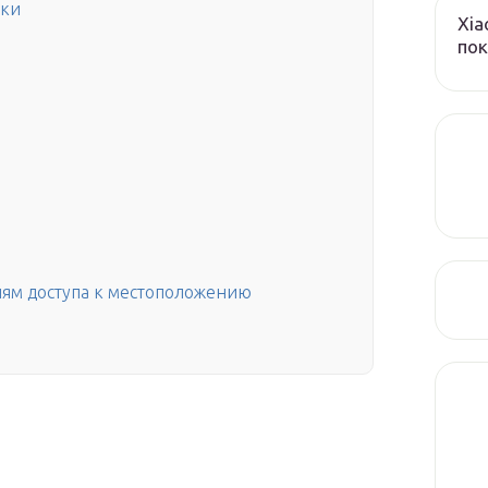
ыки
Xia
пок
ям доступа к местоположению