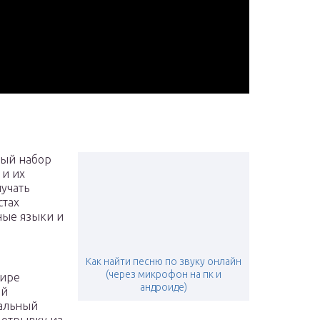
ный набор
 и их
лучать
стах
ные языки и
Как найти песню по звуку онлайн
(через микрофон на пк и
мире
андроиде)
ой
кальный