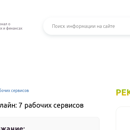
рнал о
х и финансах
РЕ
абочих сервисов
лайн: 7 рабочих сервисов
жание: