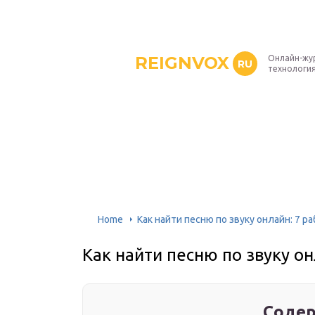
REIGNVOX
Онлайн-жу
RU
технология
Home
Как найти песню по звуку онлайн: 7 р
Как найти песню по звуку он
Содер